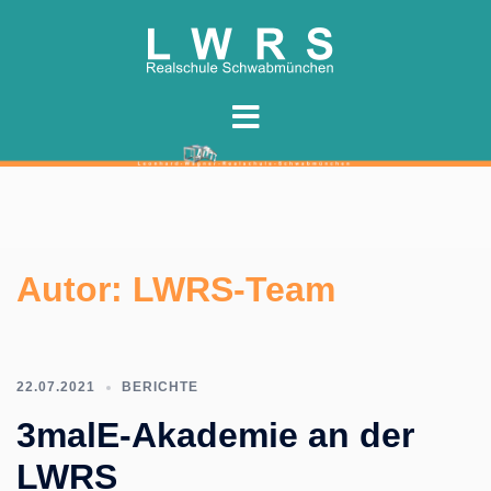
Zum
Inhalt
springen
Autor:
LWRS-Team
22.07.2021
BERICHTE
3malE-Akademie an der
LWRS