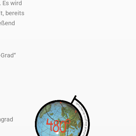
 Es wird
, bereits
eßend
-Grad“
ngrad