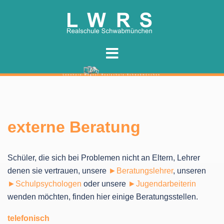
Zum
Inhalt
springen
externe Beratung
Schüler, die sich bei Problemen nicht an Eltern, Lehrer
denen sie vertrauen, unsere
►Beratungslehrer
, unseren
►Schulpsychologen
oder unsere
►Jugendarbeiterin
wenden möchten, finden hier einige Beratungsstellen.
telefonisch